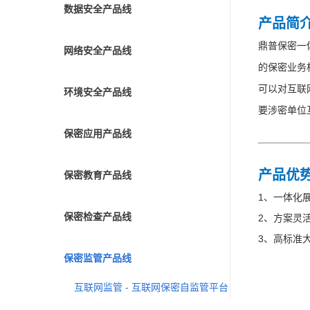
数据安全产品线
产品简
鼎普保密一
网络安全产品线
的保密业务
可以对互联
环境安全产品线
要涉密单位
保密应用产品线
产品优
保密教育产品线
1、一体化
保密检查产品线
2、方案灵
3、高标准
保密监管产品线
互联网监管 - 互联网保密自监管平台