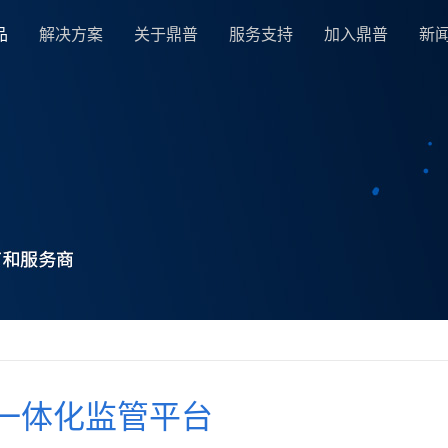
品
解决方案
关于鼎普
服务支持
加入鼎普
新
一体化监管平台