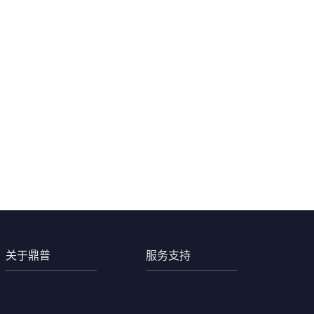
关于鼎普
服务支持