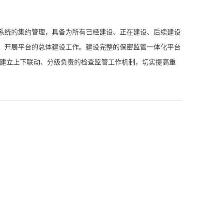
系统的集约管理，具备为所有已经建设、正在建设、后续建设
，开展平台的总体建设工作。建设完整的保密监管一体化平台
建立上下联动、分级负责的检查监管工作机制，切实提高重