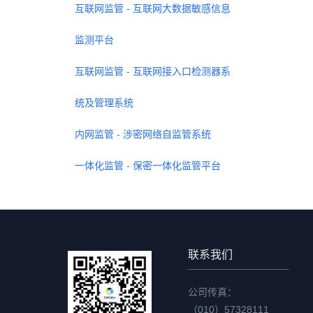
互联网监管 - 互联网大数据敏感信息
监测平台
互联网监管 - 互联网接入口检测器系
统及管理系统
内网监管 - 涉密网络自监管系统
一体化监管 - 保密一体化监管平台
联系我们
公司传真：
（010）57328111