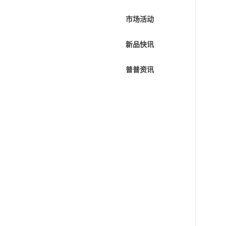
市场活动
新品快讯
普普资讯