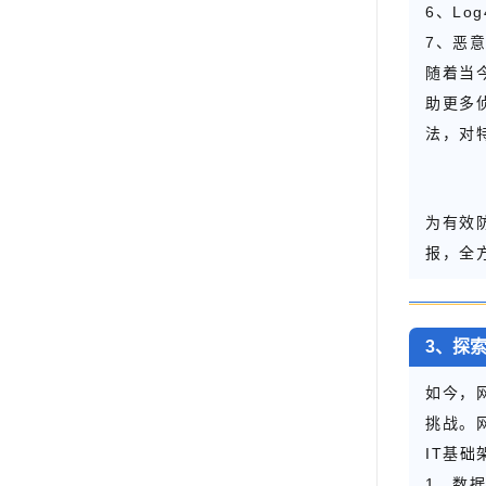
6、Lo
7、恶
随着当
助更多
法，对
为有效
报，全
3、探
如今，
挑战。
IT基
1、数