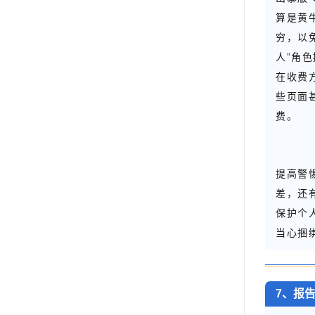
算是黄
穷，以
人”角
在收费
些页面
费。
提高警
差，还
保护个
当心捆
7、报告