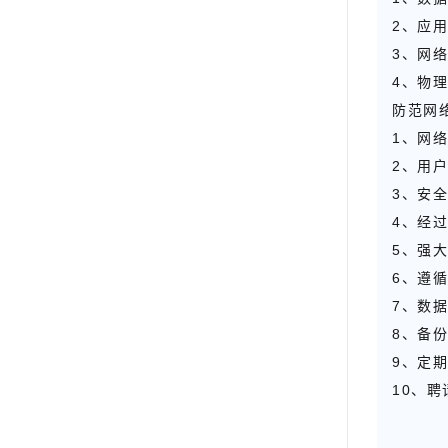
2、应
3、网
4、物
防范网
1、网
2、用
3、安
4、经
5、强
6、遵
7、数
8、备
9、定
10、