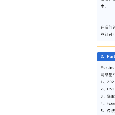
术。
在我们
些针对
2、Fo
For
网络犯
1、20
2、C
3、谋
4、代
5、传