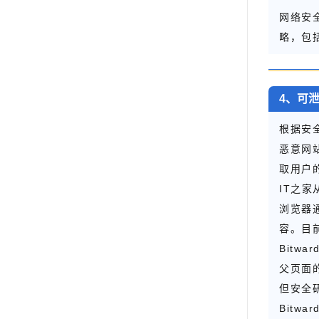
网络安
略，包
4、可泄
根据安全
恶意网站
取用户
IT之家
浏览器通
容。目前
Bitw
父页面
但安全
Bit