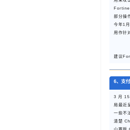
用来攻
Fort
部分操
今年1月
用作针
建议Fo
6、支
3 月 
局最近
一些不法
清楚 C
山寨版 