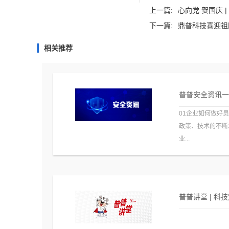
上一篇:
心向党 贺国庆 
下一篇:
鼎普科技喜迎祖国
相关推荐
普普安全资讯一周
01企业如何做好
政策、技术的不断
业...
普普讲堂 | 科技