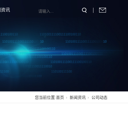
闻资讯
您当前位置:
首页
新闻资讯
公司动态