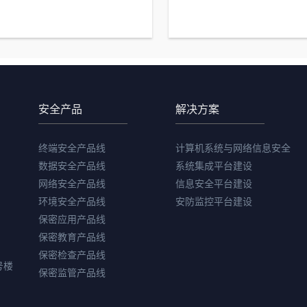
安全产品
解决方案
终端安全产品线
计算机系统与网络信息安全
数据安全产品线
系统集成平台建设
网络安全产品线
信息安全平台建设
环境安全产品线
安防监控平台建设
保密应用产品线
保密教育产品线
保密检查产品线
号楼
保密监管产品线