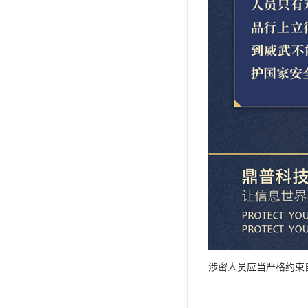
涉密人员应当严格约束