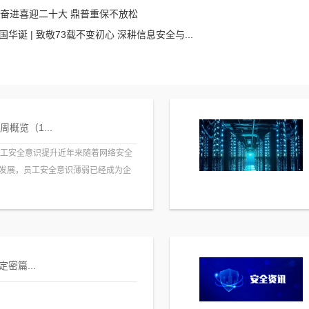
| 奋进喜迎二十大 鼎普重保不放松
华诞 | 致敬73载不变初心 深耕信息安全与...
概览（1...
员工安全意识提升近年来随着网络安全
发展，员工安全意识薄弱已经成为企
定密篇...