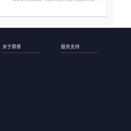
关于鼎普
服务支持