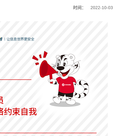
时间：
2022-10-03