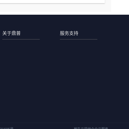
关于鼎普
服务支持