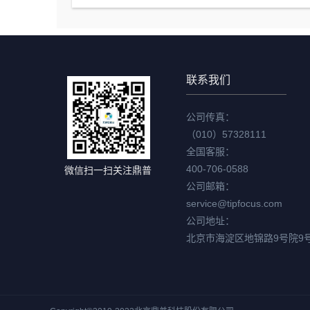
联系我们
公司传真：
（010）57328111
全国客服：
400-706-0588
微信扫一扫关注鼎普
公司邮箱：
service@tipfocus.com
公司地址：
北京市海淀区地锦路9号院9