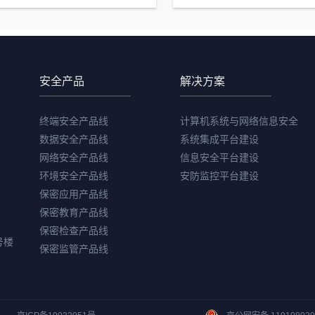
安全产品
解决方案
终端安全产品线
计算机系统与网络信息安全
数据安全产品线
系统集成平台建设
网络安全产品线
信息安全平台建设
环境安全产品线
安防监控平台建设
保密应用产品线
保密教育产品线
保密检查产品线
号楼
保密监管产品线
加入鼎普
新闻资讯