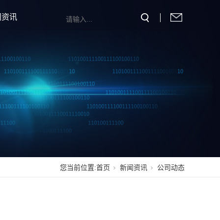
闻资讯
您当前位置:
首页
新闻资讯
公司动态