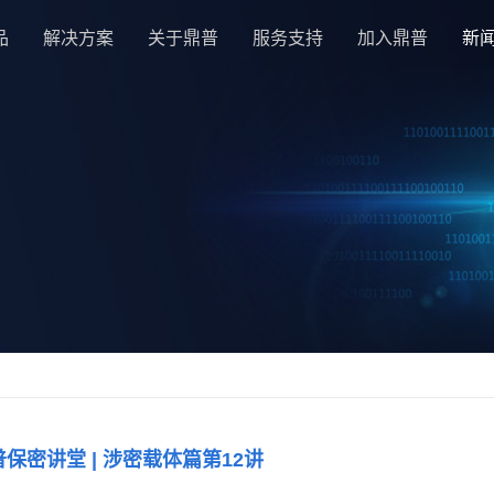
品
解决方案
关于鼎普
服务支持
加入鼎普
新
普保密讲堂 | 涉密载体篇第12讲