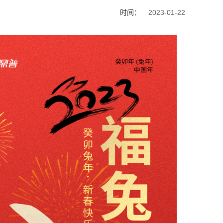
时间：
2023-01-22