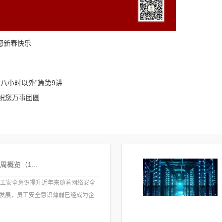
祝您新春快乐
 “八小时以外”篇第9讲
技祝您万事团圆
概览（1...
员工安全意识提升近年来随着网络安全
发展，员工安全意识薄弱已经成为企